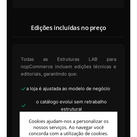
Edições incluídas no preço
Todas as Estruturas LAB para
nopCommerce incluem edições técnicas e
editoriais, garantindo que:
✓
a loja é ajustada ao modelo de negócio
o catálogo evolui sem retrabalho
✓
estrutural
Cookies ajudam-nos a personalizar os
a base técnica mantém coerência ao
✓
nossos serviços. Ao navegar você
longo do tempo
concorda com a utilização de cookies.