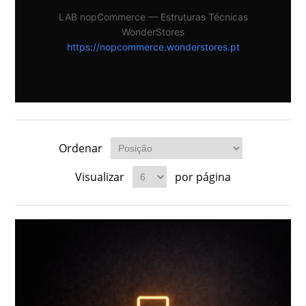
LAB nopCommerce — Estruturas Técnicas
WonderStores
https://nopcommerce.wonderstores.pt
Ordenar
Visualizar
por página