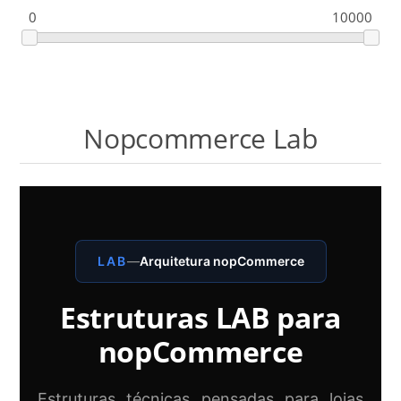
Falar com Assistente
0
10000
Sites e Catálogos em Google Sites
SEO Contextual por Território
Nopcommerce Lab
Templates Lab
Nopcommerce Lab
Systems LAB
LAB
—
Arquitetura nopCommerce
Content Lab
Estruturas LAB para
nopCommerce
Estruturas técnicas pensadas para lojas